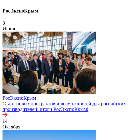
РосЭкспоКрым
3
Июня
РосЭкспоКрым
Старт новых контрактов и возможностей для российских
производителей: итоги РосЭкспоКрым!
14
Октября