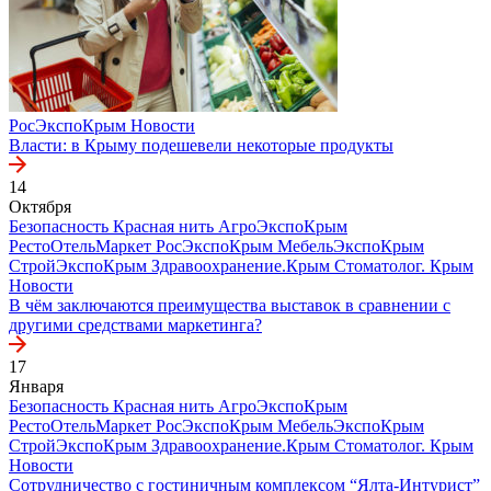
РосЭкспоКрым
Новости
Власти: в Крыму подешевели некоторые продукты
14
Октября
Безопасность
Красная нить
АгроЭкспоКрым
РестоОтельМаркет
РосЭкспоКрым
МебельЭкспоКрым
СтройЭкспоКрым
Здравоохранение.Крым
Стоматолог. Крым
Новости
В чём заключаются преимущества выставок в сравнении с
другими средствами маркетинга?
17
Января
Безопасность
Красная нить
АгроЭкспоКрым
РестоОтельМаркет
РосЭкспоКрым
МебельЭкспоКрым
СтройЭкспоКрым
Здравоохранение.Крым
Стоматолог. Крым
Новости
Сотрудничество с гостиничным комплексом “Ялта-Интурист”