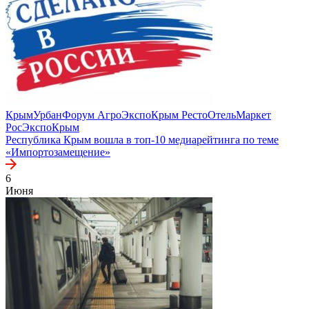
КрымУрбанФорум
АгроЭкспоКрым
РестоОтельМаркет
РосЭкспоКрым
Республика Крым вошла в топ-10 медиарейтинга по теме
«Импортозамещение»
6
Июня