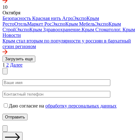
10
Октября
Безопасность
Красная нить
АгроЭкспоКрым
РестоОтельМаркет
РосЭкспоКрым
МебельЭкспоКрым
СтройЭкспоКрым
Здравоохранение.Крым
Стоматолог. Крым
Новости
Крым стал вторым по популярности у россиян в бархатный
сезон регионом
Загрузить еще
Пагинация
1
2
Далее
записей
Даю согласие на
обработку персональных данных