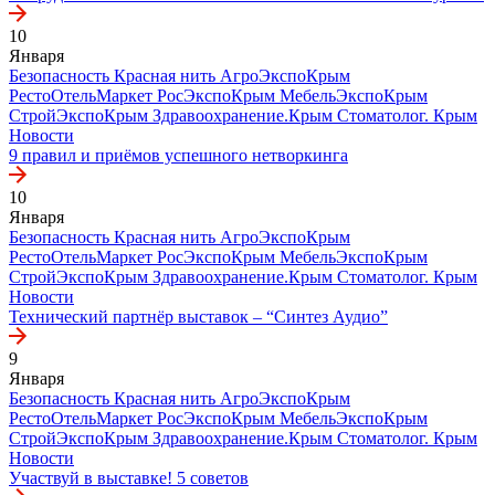
10
Января
Безопасность
Красная нить
АгроЭкспоКрым
РестоОтельМаркет
РосЭкспоКрым
МебельЭкспоКрым
СтройЭкспоКрым
Здравоохранение.Крым
Стоматолог. Крым
Новости
9 правил и приёмов успешного нетворкинга
10
Января
Безопасность
Красная нить
АгроЭкспоКрым
РестоОтельМаркет
РосЭкспоКрым
МебельЭкспоКрым
СтройЭкспоКрым
Здравоохранение.Крым
Стоматолог. Крым
Новости
Технический партнёр выставок – “Синтез Аудио”
9
Января
Безопасность
Красная нить
АгроЭкспоКрым
РестоОтельМаркет
РосЭкспоКрым
МебельЭкспоКрым
СтройЭкспоКрым
Здравоохранение.Крым
Стоматолог. Крым
Новости
Участвуй в выставке! 5 советов