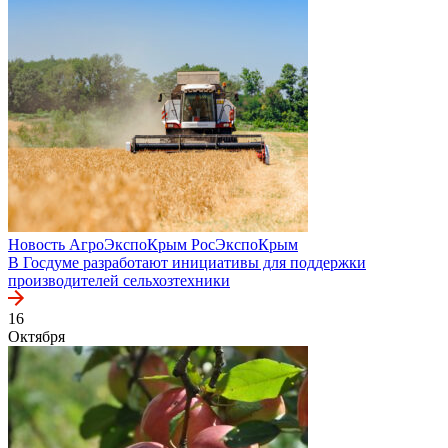
Новость
АгроЭкспоКрым
РосЭкспоКрым
В Госдуме разработают инициативы для поддержки
производителей сельхозтехники
16
Октября