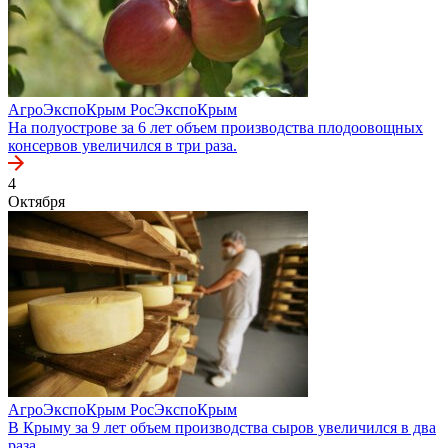
АгроЭкспоКрым
РосЭкспоКрым
На полуострове за 6 лет объем производства плодоовощных
консервов увеличился в три раза.
4
Октября
АгроЭкспоКрым
РосЭкспоКрым
В Крыму за 9 лет объем производства сыров увеличился в два
раза