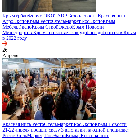
КрымУрбанФорум
ЭКОТАВР
Безопасность
Красная нить
АгроЭкспоКрым
РестоОтельМаркет
РосЭкспоКрым
МебельЭкспоКрым
СтройЭкспоКрым
Новости
Минкурортов Крыма объясняет как удобнее добраться в Крым
в 2022 году
26
Апреля
Красная нить
РестоОтельМаркет
РосЭкспоКрым
Новости
21-22 апреля прошли сразу 3 выставки на одной площадке:
РестоОтельМаркет, РосЭкспоКрым, Красная нить