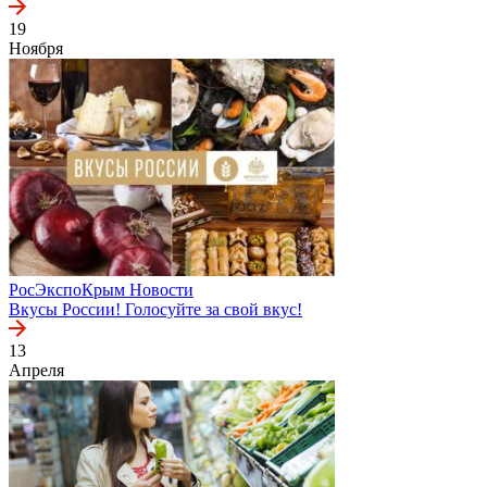
19
Ноября
РосЭкспоКрым
Новости
Вкусы России! Голосуйте за свой вкус!
13
Апреля