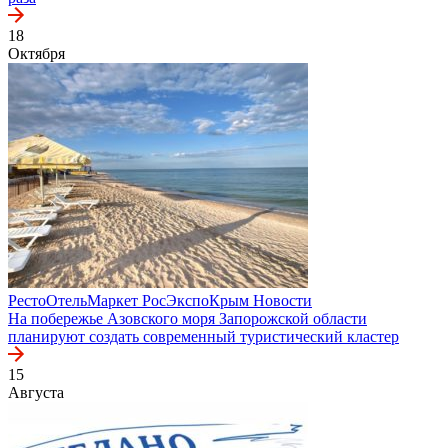
18
Октября
РестоОтельМаркет
РосЭкспоКрым
Новости
На побережье Азовского моря Запорожской области
планируют создать современный туристический кластер
15
Августа