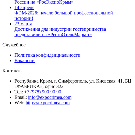
России на «РосЭкспоКрым»
14 апреля
ФЭМ-2026: начало большой профессиональной
истории!
23 марта
Достижения для индустрии гостеприимства
представили на «РестоОтельМаркет»
Служебное
Политика конфиденциальности
Вакансии
Контакты
Республика Крым, г. Симферополь, ул. Киевская, 41, БЦ
«ФАБРИКА», офис 322
Тел:
+7 (978) 900 90 90
Email:
info@expocrimea.com
Web:
https://expocrimea.com