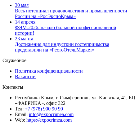
30 мая
Весь потенциал продовольствия и промышленности
России на «РосЭкспоКрым»
14 апреля
ФЭМ-2026: начало большой профессиональной
истории!
23 марта
Достижения для индустрии гостеприимства
представили на «РестоОтельМаркет»
Служебное
Политика конфиденциальности
Вакансии
Контакты
Республика Крым, г. Симферополь, ул. Киевская, 41, БЦ
«ФАБРИКА», офис 322
Тел:
+7 (978) 900 90 90
Email:
info@expocrimea.com
Web:
https://expocrimea.com