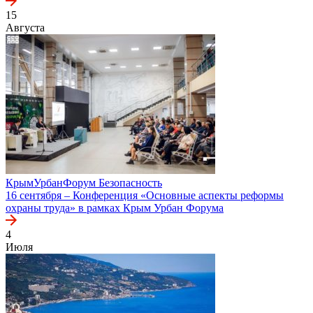
15
Августа
КрымУрбанФорум
Безопасность
16 сентября – Конференция «Основные аспекты реформы
охраны труда» в рамках Крым Урбан Форума
4
Июля