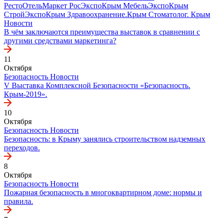
РестоОтельМаркет
РосЭкспоКрым
МебельЭкспоКрым
СтройЭкспоКрым
Здравоохранение.Крым
Стоматолог. Крым
Новости
В чём заключаются преимущества выставок в сравнении с
другими средствами маркетинга?
11
Октября
Безопасность
Новости
V Выставка Комплексной Безопасности «Безопасность.
Крым-2019».
10
Октября
Безопасность
Новости
Безопасность: в Крыму занялись строительством надземных
переходов.
8
Октября
Безопасность
Новости
Пожарная безопасность в многоквартирном доме: нормы и
правила.