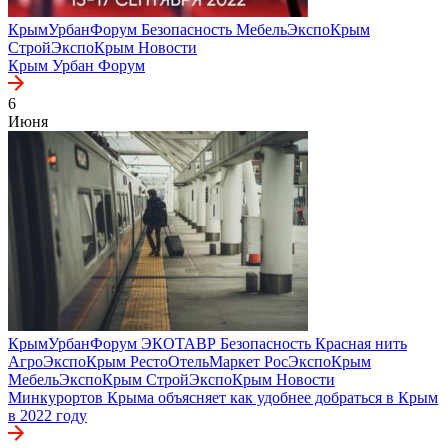
КрымУрбанФорум
Безопасность
МебельЭкспоКрым
СтройЭкспоКрым
Новости
Крым Урбан Форум
6
Июня
КрымУрбанФорум
ЭКОТАВР
Безопасность
Красная нить
АгроЭкспоКрым
РестоОтельМаркет
РосЭкспоКрым
МебельЭкспоКрым
СтройЭкспоКрым
Новости
Минкурортов Крыма объясняет как удобнее добраться в Крым
в 2022 году