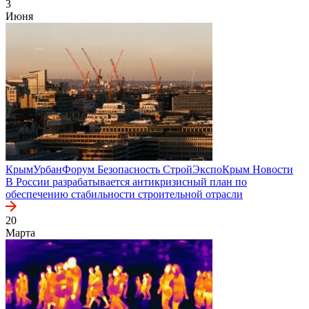
3
Июня
КрымУрбанФорум
Безопасность
СтройЭкспоКрым
Новости
В России разрабатывается антикризисный план по
обеспечению стабильности строительной отрасли
20
Марта