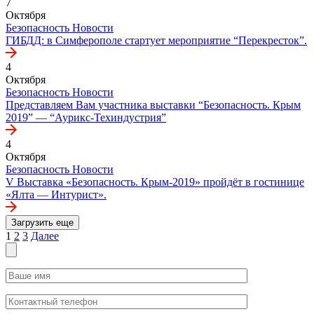
7
Октября
Безопасность
Новости
ГИБДД: в Симферополе стартует мероприятие “Перекресток”.
4
Октября
Безопасность
Новости
Представляем Вам участника выставки “Безопасность. Крым
2019” — “Аурикс-Техиндустрия”
4
Октября
Безопасность
Новости
V Выставка «Безопасность. Крым-2019» пройдёт в гостинице
«Ялта — Интурист».
Загрузить еще
Пагинация
1
2
3
Далее
записей