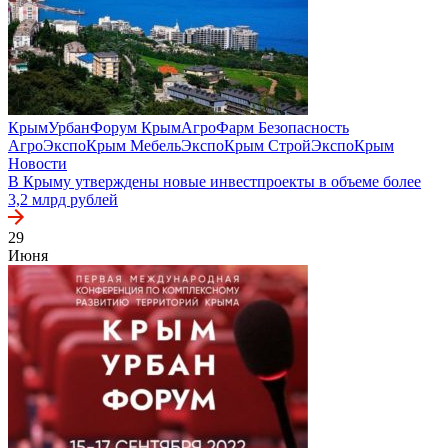
КрымУрбанФорум
КрымАгроФарм
Безопасность
АгроЭкспоКрым
МебельЭкспоКрым
СтройЭкспоКрым
Новости
В Крыму утверждены новые инвестпроекты в объеме более
3,2 млрд рублей
29
Июня