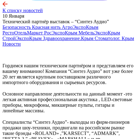
К списку новостей
10 Января
Технический партнёр выставок – “Синтез Аудио”
Безопасность
Красная нить
АгроЭкспоКрым
РестоОтельМаркет
РосЭкспоКрым
МебельЭкспоКрым
СтройЭкспоКрым
Здравоохранение.Крым
Стоматолог. Крым
Новости
Гордимся нашим техническим партнёром и представляем его
вашему вниманию! Компания “Синтез Аудио” вот уже более
20 лет является крупным поставщиком различного
импортного оборудования и сырьевых ресурсов.
⠀
Основное направление деятельности на данный момент -это
легкая активная профессиональная акустика , LED-световые
приборы, микрофоны, микшерные пульты, гитары и
линейные массивы.
⠀
Специалисты “Синтез Аудио”- выходцы из фирм-пионеров
продажи шоу-техники, продвигали на российском рынке
такие брэнды «ROLAND» ,”KARSECT”, “ADMARK”,
“BETTA 3 ” «PEAVEY» , «MARSHALL» и др.