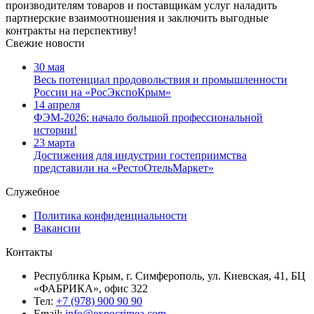
производителям товаров и поставщикам услуг наладить
партнерские взаимоотношения и заключить выгодные
контракты на перспективу!
Свежие новости
30 мая
Весь потенциал продовольствия и промышленности
России на «РосЭкспоКрым»
14 апреля
ФЭМ-2026: начало большой профессиональной
истории!
23 марта
Достижения для индустрии гостеприимства
представили на «РестоОтельМаркет»
Служебное
Политика конфиденциальности
Вакансии
Контакты
Республика Крым, г. Симферополь, ул. Киевская, 41, БЦ
«ФАБРИКА», офис 322
Тел:
+7 (978) 900 90 90
Email:
info@expocrimea.com