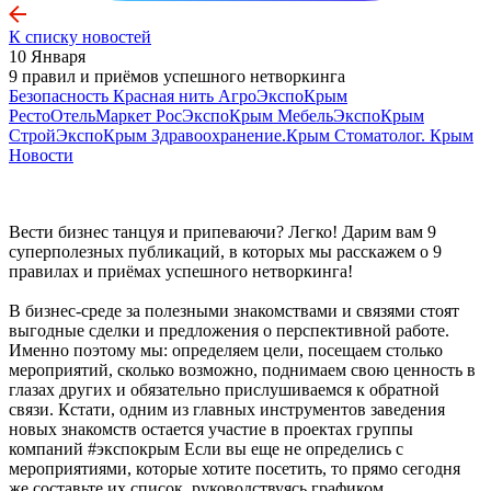
К списку новостей
10 Января
9 правил и приёмов успешного нетворкинга
Безопасность
Красная нить
АгроЭкспоКрым
РестоОтельМаркет
РосЭкспоКрым
МебельЭкспоКрым
СтройЭкспоКрым
Здравоохранение.Крым
Стоматолог. Крым
Новости
Вести бизнес танцуя и припеваючи? Легко! Дарим вам 9
суперполезных публикаций, в которых мы расскажем о 9
правилах и приёмах успешного нетворкинга!
В бизнес-среде за полезными знакомствами и связями стоят
выгодные сделки и предложения о перспективной работе.
Именно поэтому мы: определяем цели, посещаем столько
мероприятий, сколько возможно, поднимаем свою ценность в
глазах других и обязательно прислушиваемся к обратной
связи. Кстати, одним из главных инструментов заведения
новых знакомств остается участие в проектах группы
компаний #экспокрым Если вы еще не определись с
мероприятиями, которые хотите посетить, то прямо сегодня
же составьте их список, руководствуясь графиком