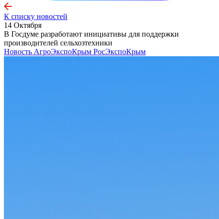
К списку новостей
14 Октября
В Госдуме разработают инициативы для поддержки
производителей сельхозтехники
Новость
АгроЭкспоКрым
РосЭкспоКрым