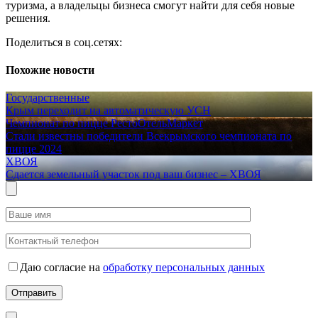
туризма, а владельцы бизнеса смогут найти для себя новые
решения.
Поделиться в соц.сетях:
Похожие новости
Государственные
Крым переходит на автоматическую УСН
Чемпионат по пицце
РестоОтельМаркет
Стали известны победители Всекрымского чемпионата по
пицце 2024
ХВОЯ
Сдается земельный участок под ваш бизнес – ХВОЯ
Даю согласие на
обработку персональных данных