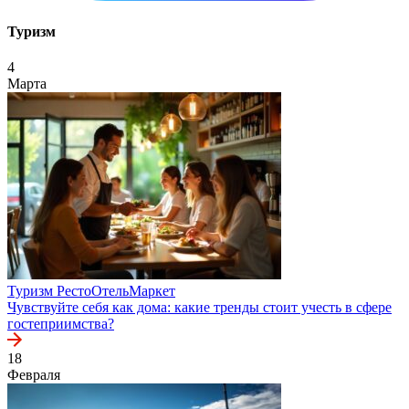
Туризм
4
Марта
Туризм
РестоОтельМаркет
Чувствуйте себя как дома: какие тренды стоит учесть в сфере
гостеприимства?
18
Февраля