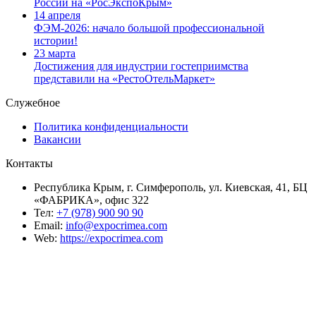
России на «РосЭкспоКрым»
14 апреля
ФЭМ-2026: начало большой профессиональной
истории!
23 марта
Достижения для индустрии гостеприимства
представили на «РестоОтельМаркет»
Служебное
Политика конфиденциальности
Вакансии
Контакты
Республика Крым, г. Симферополь, ул. Киевская, 41, БЦ
«ФАБРИКА», офис 322
Тел:
+7 (978) 900 90 90
Email:
info@expocrimea.com
Web:
https://expocrimea.com