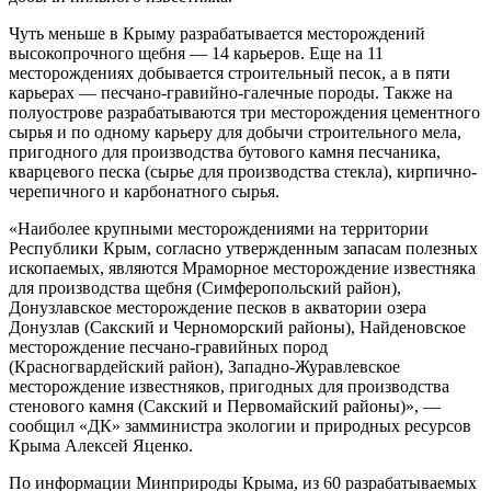
Чуть меньше в Крыму разрабатывается месторождений
высокопрочного щебня — 14 карьеров. Еще на 11
месторождениях добывается строительный песок, а в пяти
карьерах — песчано-гравийно-галечные породы. Также на
полуострове разрабатываются три месторождения цементного
сырья и по одному карьеру для добычи строительного мела,
пригодного для производства бутового камня песчаника,
кварцевого песка (сырье для производства стекла), кирпично-
черепичного и карбонатного сырья.
«Наиболее крупными месторождениями на территории
Республики Крым, согласно утвержденным запасам полезных
ископаемых, являются Мраморное месторождение известняка
для производства щебня (Симферопольский район),
Донузлавское месторождение песков в акватории озера
Донузлав (Сакский и Черноморский районы), Найденовское
месторождение песчано-гравийных пород
(Красногвардейский район), Западно-Журавлевское
месторождение известняков, пригодных для производства
стенового камня (Сакский и Первомайский районы)», —
сообщил «ДК» замминистра экологии и природных ресурсов
Крыма Алексей Яценко.
По информации Минприроды Крыма, из 60 разрабатываемых