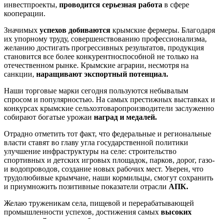
инвестпроекты,
проводится серьезная работа
в сфере
кооперации.
Значимых
успехов добиваются
крымские фермеры. Благодаря
их упорному труду, совершенствованию профессионализма,
желанию достигать прогрессивных результатов, продукция
становится все более конкурентноспособной не только на
отечественном рынке. Крымские аграрии, несмотря на
санкции,
наращивают экспортный потенциал.
Наши торговые марки сегодня пользуются небывалым
спросом и популярностью. На самых престижных выставках и
конкурсах крымские сельхозтоваропроизводители заслуженно
собирают богатые урожаи
наград и медалей.
Отрадно отметить тот факт, что федеральные и региональные
власти ставят во главу угла государственной политики
улучшение инфраструктуры на селе: строительство
спортивных и детских игровых площадок, парков, дорог, газо-
и водопроводов, создание новых рабочих мест. Уверен, что
трудолюбивые крымчане, наши кормильцы, смогут сохранить
и приумножить позитивные показатели отрасли
АПК.
Желаю труженикам села, пищевой и перерабатывающей
промышленности успехов, достижения самых
высоких