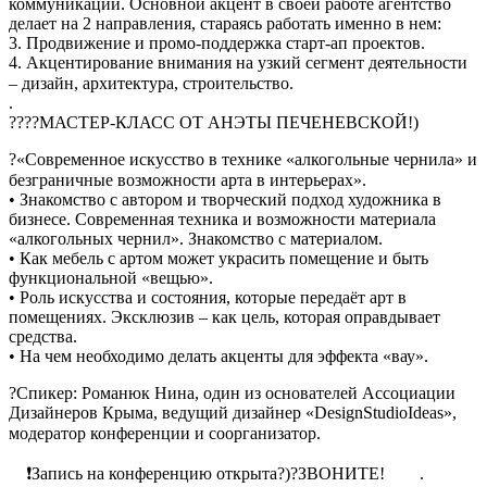
коммуникаций. Основной акцент в своей работе агентство
делает на 2 направления, стараясь работать именно в нем:
3. Продвижение и промо-поддержка старт-ап проектов.
4. Акцентирование внимания на узкий сегмент деятельности
– дизайн, архитектура, строительство. ⠀⠀
.
??‍??МАСТЕР-КЛАСС ОТ АНЭТЫ ПЕЧЕНЕВСКОЙ!)
?«Современное искусство в технике «алкогольные чернила» и
безграничные возможности арта в интерьерах». ⠀
• Знакомство с автором и творческий подход художника в
бизнесе. Современная техника и возможности материала
«алкогольных чернил». Знакомство с материалом.
• Как мебель с артом может украсить помещение и быть
функциональной «вещью».
• Роль искусства и состояния, которые передаёт арт в
помещениях. Эксклюзив – как цель, которая оправдывает
средства.
• На чем необходимо делать акценты для эффекта «вау».
?Спикер: Романюк Нина, один из основателей Ассоциации
Дизайнеров Крыма, ведущий дизайнер «DesignStudioIdeas»,
модератор конференции и соорганизатор. ⠀
⠀ ❗Запись на конференцию открыта?)?ЗВОНИТЕ!⠀ ⠀ .