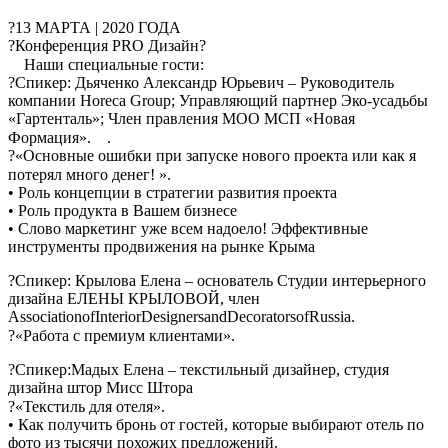
?13 МАРТА | 2020 ГОДА
?Конференция PRO Дизайн?
⠀ Наши специальные гости: ⠀
?Спикер: Дьяченко Александр Юрьевич – Руководитель
компании Horeca Group; Управляющий партнер Эко-усадьбы
«Гартенталь»; Член правления МОО МСП «Новая
Формация». ⠀.
?«Основные ошибки при запуске нового проекта или как я
потерял много денег! ». ⠀
• Роль концепции в стратегии развития проекта
• Роль продукта в Вашем бизнесе
• Слово маркетинг уже всем надоело! Эффективные
инструменты продвижения на рынке Крыма
?Спикер: Крылова Елена – основатель Студии интерьерного
дизайна ЕЛЕНЫ КРЫЛОВОЙ, член
AssociationofInteriorDesignersandDecoratorsofRussia.
?«Работа с премиум клиентами». ⠀
?Спикер:Мадых Елена – текстильный дизайнер, студия
дизайна штор Мисс Штора
?«Текстиль для отеля». ⠀
• Как получить бронь от гостей, которые выбирают отель по
фото из тысячи похожих предложений.