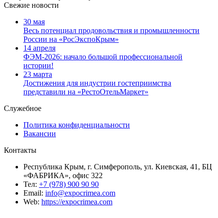
Свежие новости
30 мая
Весь потенциал продовольствия и промышленности
России на «РосЭкспоКрым»
14 апреля
ФЭМ-2026: начало большой профессиональной
истории!
23 марта
Достижения для индустрии гостеприимства
представили на «РестоОтельМаркет»
Служебное
Политика конфиденциальности
Вакансии
Контакты
Республика Крым, г. Симферополь, ул. Киевская, 41, БЦ
«ФАБРИКА», офис 322
Тел:
+7 (978) 900 90 90
Email:
info@expocrimea.com
Web:
https://expocrimea.com