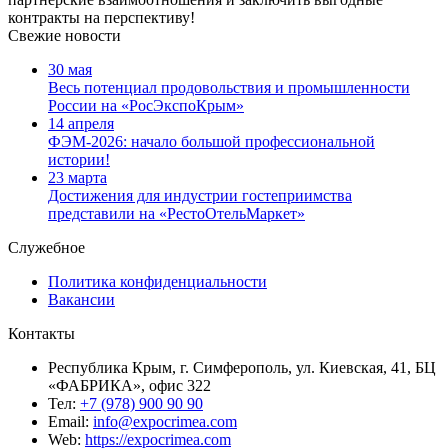
контракты на перспективу!
Свежие новости
30 мая
Весь потенциал продовольствия и промышленности
России на «РосЭкспоКрым»
14 апреля
ФЭМ-2026: начало большой профессиональной
истории!
23 марта
Достижения для индустрии гостеприимства
представили на «РестоОтельМаркет»
Служебное
Политика конфиденциальности
Вакансии
Контакты
Республика Крым, г. Симферополь, ул. Киевская, 41, БЦ
«ФАБРИКА», офис 322
Тел:
+7 (978) 900 90 90
Email:
info@expocrimea.com
Web:
https://expocrimea.com