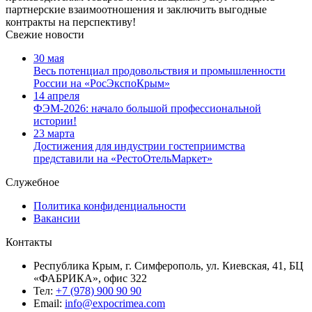
партнерские взаимоотношения и заключить выгодные
контракты на перспективу!
Свежие новости
30 мая
Весь потенциал продовольствия и промышленности
России на «РосЭкспоКрым»
14 апреля
ФЭМ-2026: начало большой профессиональной
истории!
23 марта
Достижения для индустрии гостеприимства
представили на «РестоОтельМаркет»
Служебное
Политика конфиденциальности
Вакансии
Контакты
Республика Крым, г. Симферополь, ул. Киевская, 41, БЦ
«ФАБРИКА», офис 322
Тел:
+7 (978) 900 90 90
Email:
info@expocrimea.com